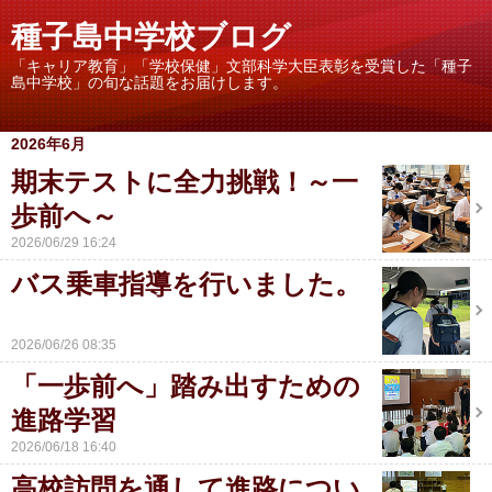
種子島中学校ブログ
「キャリア教育」「学校保健」文部科学大臣表彰を受賞した「種子
島中学校」の旬な話題をお届けします。
2026年6月
期末テストに全力挑戦！～一
歩前へ～
2026/06/29 16:24
バス乗車指導を行いました。
2026/06/26 08:35
「一歩前へ」踏み出すための
進路学習
2026/06/18 16:40
高校訪問を通して進路につい