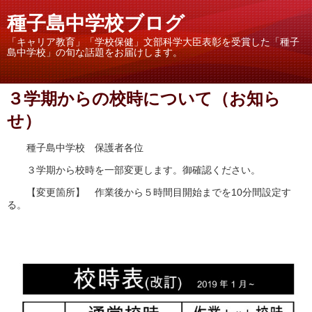
種子島中学校ブログ
「キャリア教育」「学校保健」文部科学大臣表彰を受賞した「種子
島中学校」の旬な話題をお届けします。
３学期からの校時について（お知ら
せ）
種子島中学校 保護者各位
３学期から校時を一部変更します。御確認ください。
【変更箇所】 作業後から５時間目開始までを10分間設定す
る。