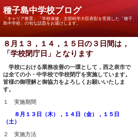
種子島中学校ブログ
「キャリア教育」「学校保健」文部科学大臣表彰を受賞した「種子
島中学校」の旬な話題をお届けします。
８月１３，１４，１５日の３日間は，
「学校閉庁日」となります
学校における業務改善の一環として，西之表市で
は全ての小・中学校で学校閉庁を実施しています。
皆様の御理解と御協力をよろしくお願いいたしま
す。
１ 実施期間
８月１３日（木），１４日（金），１５日
（土）
２ 実施方法